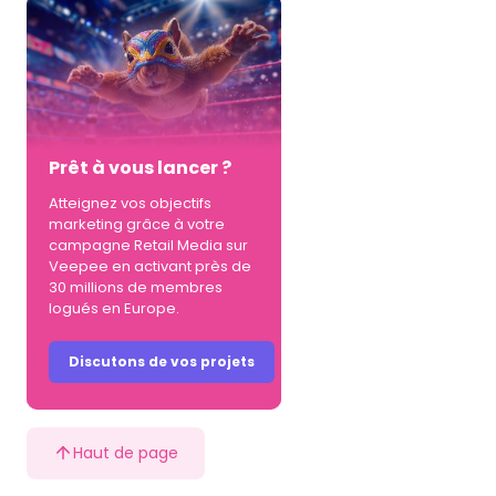
Prêt à vous lancer ?
Atteignez vos objectifs
marketing grâce à votre
campagne Retail Media sur
Veepee en activant près de
30 millions de membres
logués en Europe.
Discutons de vos projets
Haut de page