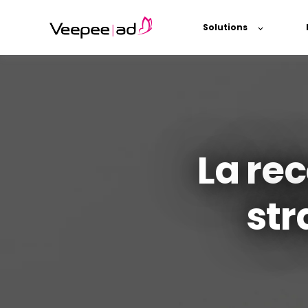
Solutions
La r
str