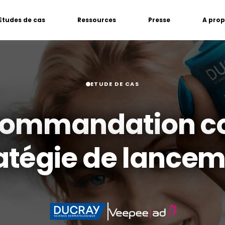
Etudes de cas
Ressources
Presse
A pro
ETUDE DE CAS
ecommandation 
atégie de lance