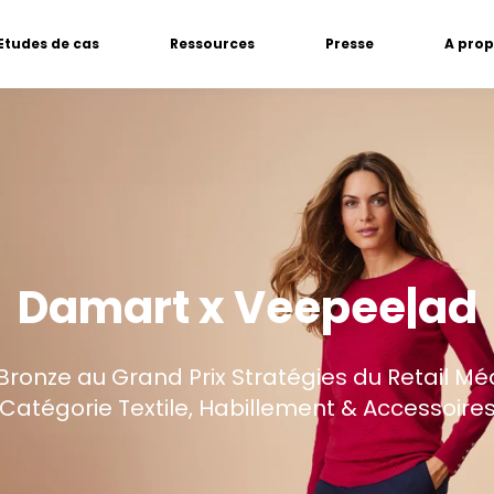
Etudes de cas
Ressources
Presse
A pro
Damart x Veepee|ad
 Bronze au Grand Prix Stratégies du Retail Mé
Catégorie Textile, Habillement & Accessoire