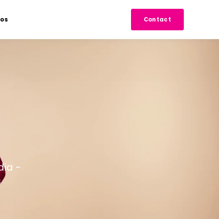
pos
Contact
dia -
s