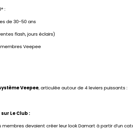
° :
s de 30-50 ans
ntes flash, jours éclairs)
es membres Veepee
osystème Veepee
, articulée autour de 4 leviers puissants :
sur Le Club :
es membres devaient créer leur look Damart à partir d’un cata