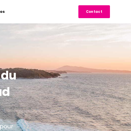
pos
Contact
 du
ad
 pour