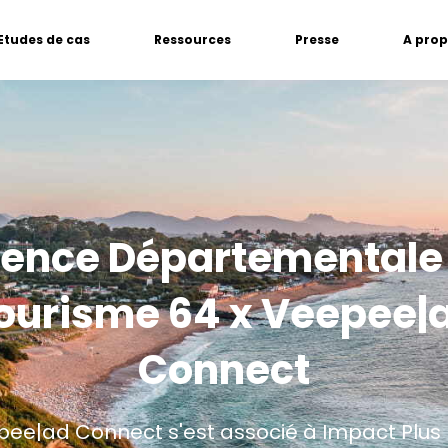
Etudes de cas
Ressources
Presse
A pro
ence Départementale
ourisme 64 x Veepee|
Connect
ee|ad Connect s'est associé à Impact Plus