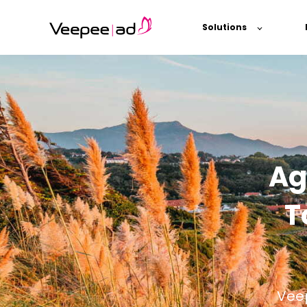
Solutions
Ag
T
Veep