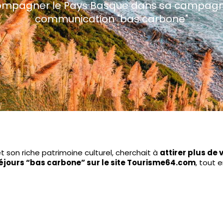
mpagner le Pays Basque dans sa campag
communication "bas carbone"
son riche patrimoine culturel, cherchait à
attirer plus de 
éjours “bas carbone” sur le site Tourisme64.com
, tout 