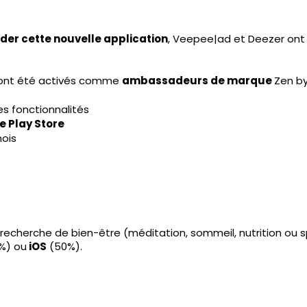
der cette nouvelle application
, Veepee|ad et
Deezer
ont
 ont été activés comme
ambassadeurs de marque
Zen by
es fonctionnalités
le Play Store
ois
 recherche de bien-être (méditation, sommeil, nutrition ou s
%) ou
iOS
(50%).