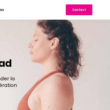
pos
Contact
|ad
der la
ération