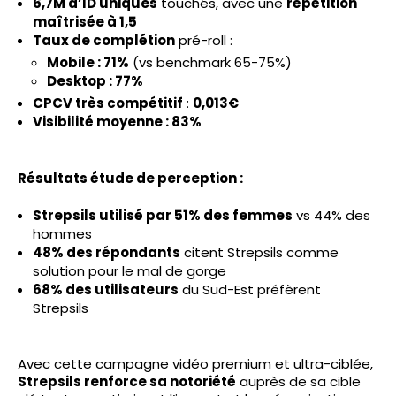
6,7M d’ID uniques
touchés, avec une
répétition
maîtrisée à 1,5
Taux de complétion
pré-roll :
Mobile : 71%
(vs benchmark 65-75%)
Desktop : 77%
CPCV très compétitif
:
0,013€
Visibilité moyenne : 83%
Résultats étude de perception :
Strepsils utilisé par 51% des femmes
vs 44% des
hommes
48% des répondants
citent Strepsils comme
solution pour le mal de gorge
68% des utilisateurs
du Sud-Est préfèrent
Strepsils
Avec cette campagne vidéo premium et ultra-ciblée,
Strepsils renforce sa notoriété
auprès de sa cible