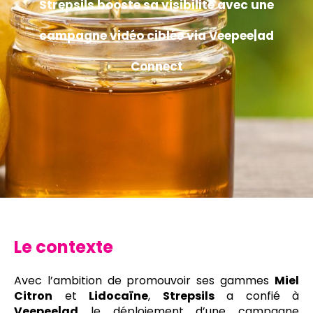
Strepsils booste sa visibilité avec une
campagne vidéo ciblée via Veepee|ad
Connect
Le contexte
Avec l’ambition de promouvoir ses gammes
Miel
Citron
et
Lidocaïne
,
Strepsils
a confié à
Veepee|ad
le déploiement d’une campagne