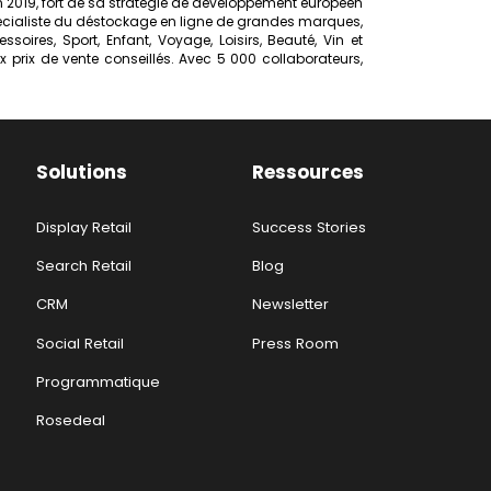
En 2019, fort de sa stratégie de développement européen
pécialiste du déstockage en ligne de grandes marques,
oires, Sport, Enfant, Voyage, Loisirs, Beauté, Vin et
prix de vente conseillés. Avec 5 000 collaborateurs,
Solutions
Ressources
Display Retail
Success Stories
Search Retail
Blog
CRM
Newsletter
Social Retail
Press Room
Programmatique
Rosedeal