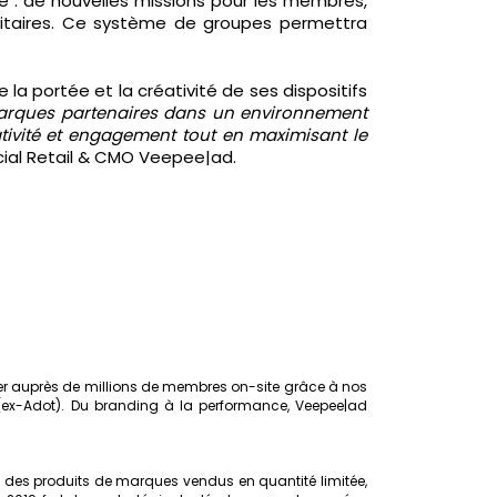
 : de nouvelles missions pour les membres,
initaires. Ce système de groupes permettra
 la portée et la créativité de ses dispositifs
marques partenaires dans un environnement
éativité et engagement tout en maximisant le
cial Retail & CMO Veepee|ad.
er auprès de millions de membres on-site grâce à nos
 (ex-Adot). Du branding à la performance, Veepee|ad
: des produits de marques vendus en quantité limitée,