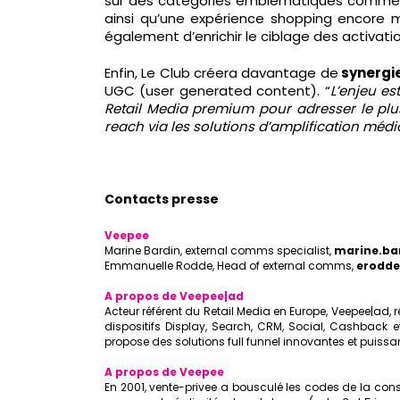
sur des catégories emblématiques comme la
ainsi qu’une expérience shopping encore m
également d’enrichir le ciblage des activati
Enfin, Le Club créera davantage de
synergie
UGC (user generated content). “
L’enjeu e
Retail Media premium pour adresser le plus
reach via les solutions d’amplification médi
Contacts presse
Veepee
Marine Bardin, external comms specialist,
marine.b
Emmanuelle Rodde, Head of external comms,
erodd
A propos de Veepee|ad
Acteur référent du Retail Media en Europe, Veepee|a
dispositifs Display, Search, CRM, Social, Cashback
propose des solutions full funnel innovantes et puissa
A propos de Veepee
En 2001, vente-privee a bousculé les codes de la con