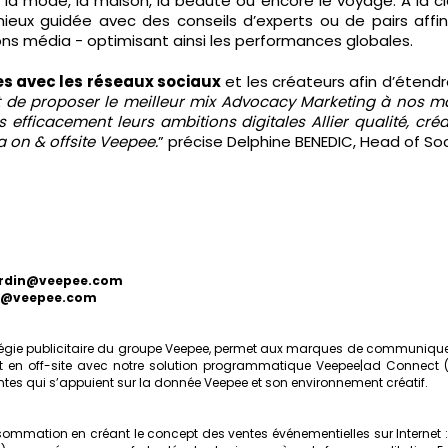
 mode, la maison, la beauté ou encore le voyage. A la clé
ieux guidée avec des conseils d’experts ou de pairs aff
ons média - optimisant ainsi les performances globales.
s avec les réseaux sociaux
et les créateurs afin d’étendre
st de proposer le meilleur mix Advocacy Marketing à nos 
 efficacement leurs ambitions digitales
Allier qualité, cr
a on & offsite Veepee.
” précise Delphine BENEDIC, Head of So
ardin@veepee.com
e@veepee.com
d, régie publicitaire du groupe Veepee, permet aux marques de communiqu
 et en off-site avec notre solution programmatique Veepee|ad Connect
ntes qui s’appuient sur la donnée Veepee et son environnement créatif.
sommation en créant le concept des ventes événementielles sur Internet 