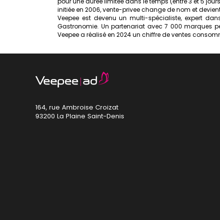
pour une durée limitée dans le temps (entre 3 et 5 jou
initiée en 2006, vente-privee change de nom et devie
Veepee est devenu un multi-spécialiste, expert dans 
Gastronomie. Un partenariat avec 7 000 marques perm
Veepee a réalisé en 2024 un chiffre de ventes consomm
164, rue Ambroise Croizat
93200 La Plaine Saint-Denis