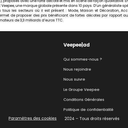
rs), proposés avec une forte décote et mis en scène de façon qualitative. 
nt Veepee, une marque globale présente dans 10 pays. D’un généraliste s
tous les secteurs où il est présent : Mode, Maison et Décoration, Access
et de proposer des prix bénéficiant de fortes décotes par rapport aux 
ateurs de 3,3 milliards d’euros TTC.
Veepee|ad
Qui sommes-nous ?
Nous rejoindre
Nous suivre
Le Groupe Veepee
Conditions Générales
Politique de confidentialité
Paramètres des cookies
2024 – Tous droits réservés