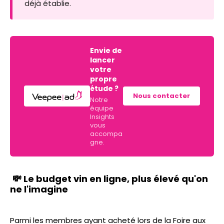
déjà établie.
Envie de
lancer
votre
propre
étude ?
Nous contacter
Notre
équipe
Insights
vous
accompa
gne.
💸 Le budget vin en ligne, plus élevé qu'on
ne l'imagine
Parmi les membres ayant acheté lors de la Foire aux