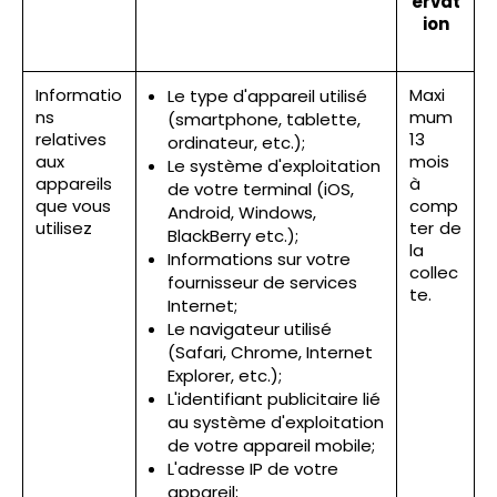
ervat
ion
Informatio
Maxi
Le type d'appareil utilisé
ns
mum
(smartphone, tablette,
relatives
13
ordinateur, etc.);
aux
mois
Le système d'exploitation
appareils
à
de votre terminal (iOS,
que vous
comp
Android, Windows,
utilisez
ter de
BlackBerry etc.);
la
Informations sur votre
collec
fournisseur de services
te.
Internet;
Le navigateur utilisé
(Safari, Chrome, Internet
Explorer, etc.);
L'identifiant publicitaire lié
au système d'exploitation
de votre appareil mobile;
L'adresse IP de votre
appareil;