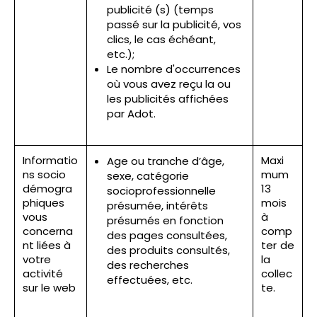
publicité (s) (temps
passé sur la publicité, vos
clics, le cas échéant,
etc.);
Le nombre d'occurrences
où vous avez reçu la ou
les publicités affichées
par Adot.
Informatio
Maxi
Age ou tranche d’âge,
ns socio
mum
sexe, catégorie
démogra
13
socioprofessionnelle
phiques
mois
présumée, intérêts
vous
à
présumés en fonction
concerna
comp
des pages consultées,
nt liées à
ter de
des produits consultés,
votre
la
des recherches
activité
collec
effectuées, etc.
sur le web
te.