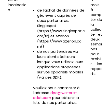
localisatio
mois
n
à
de l’achat de données de
comp
géo event auprès de
ter de
deux partenaires:
la
Singlespot
collec
(https://www.singlespot.c
te et
om/fr) et Azerion
deux
(https://www.azerion.co
semai
m/)
nes
de nos partenaires via
pour
leurs clients éditeurs
établi
lorsque vous utilisez leurs
r les
applications proposées
rappo
sur vos appareils mobiles
rts.
(via des SDK).
Veuillez nous contacter à
l’adresse
dpo@we-are-
adot.com
pour obtenir la
liste de nos partenaires.