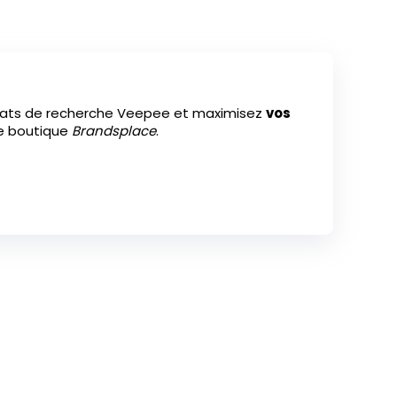
ltats de recherche Veepee et maximisez
vos
re boutique
Brandsplace
.