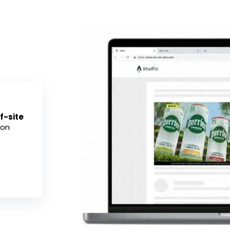
f-site
ion