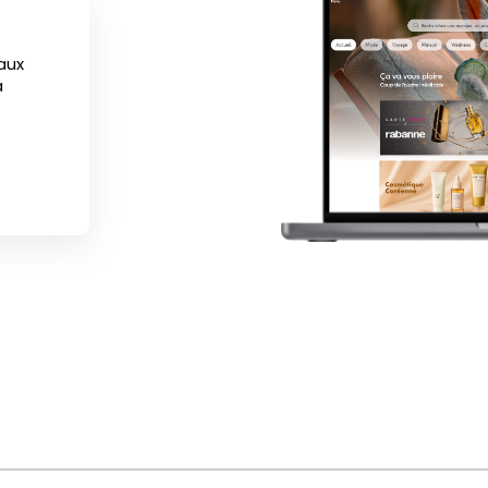
aux
a