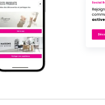
Social R
Rejoig
commu
active
Déco